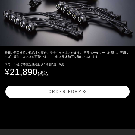
昼間の悪天候時の視認性を高め、安全性を向上させます。 専用ホールソーも付属し、専用サ
イズに簡単に穴あけが可能です。LED球は防水加工を施してあります
スモール点灯時減光機能付き/ 片側5連 10発
¥
21,890
(税込)
ORDER FORM