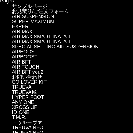
Pages
サンプルページ
お見積り/ご注文フォーム
AIR SUSPENSION
SUPER MAXIMUM
EXPERT
AIR MAX
AIR MAX SMART INATALL
AIR MAX SMART INATALL
SPECIAL SETTING AIR SUSPENSION
AIRBOOST
AIRBOOST
AIR BFT
AIR TOUCH
AIR BFT ver.2
お問い合わせ
COILOVER KIT
TRUEVA
TRUEVA極
HYPER FOOT
ANY ONE
XROSS UP
ID-ONE
T.M.R.
トゥルーヴァ
TREUVA NEO
TRUEVA NEO