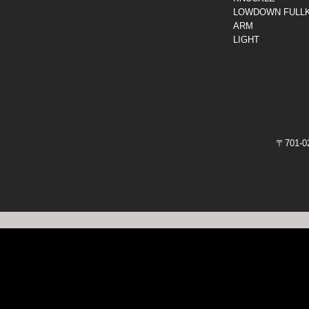
LOWDOWN FULLK
ARM
LIGHT
〒701-0