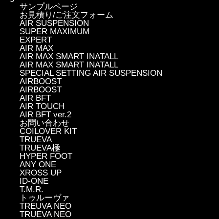
サンプルページ
お見積り/ご注文フォーム
AIR SUSPENSION
SUPER MAXIMUM
EXPERT
AIR MAX
AIR MAX SMART INATALL
AIR MAX SMART INATALL
SPECIAL SETTING AIR SUSPENSION
AIRBOOST
AIRBOOST
AIR BFT
AIR TOUCH
AIR BFT ver.2
お問い合わせ
COILOVER KIT
TRUEVA
TRUEVA極
HYPER FOOT
ANY ONE
XROSS UP
ID-ONE
T.M.R.
トゥルーヴァ
TREUVA NEO
TRUEVA NEO