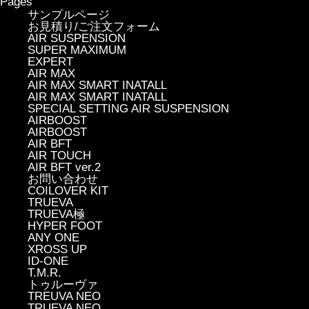
Pages
サンプルページ
お見積り/ご注文フォーム
AIR SUSPENSION
SUPER MAXIMUM
EXPERT
AIR MAX
AIR MAX SMART INATALL
AIR MAX SMART INATALL
SPECIAL SETTING AIR SUSPENSION
AIRBOOST
AIRBOOST
AIR BFT
AIR TOUCH
AIR BFT ver.2
お問い合わせ
COILOVER KIT
TRUEVA
TRUEVA極
HYPER FOOT
ANY ONE
XROSS UP
ID-ONE
T.M.R.
トゥルーヴァ
TREUVA NEO
TRUEVA NEO