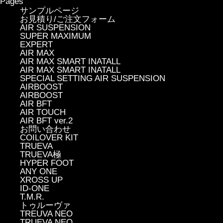
Pages
サンプルページ
お見積り/ご注文フォーム
AIR SUSPENSION
SUPER MAXIMUM
EXPERT
AIR MAX
AIR MAX SMART INATALL
AIR MAX SMART INATALL
SPECIAL SETTING AIR SUSPENSION
AIRBOOST
AIRBOOST
AIR BFT
AIR TOUCH
AIR BFT ver.2
お問い合わせ
COILOVER KIT
TRUEVA
TRUEVA極
HYPER FOOT
ANY ONE
XROSS UP
ID-ONE
T.M.R.
トゥルーヴァ
TREUVA NEO
TRUEVA NEO