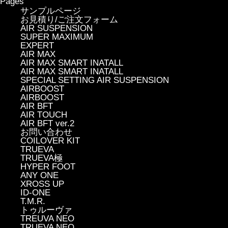
Pages
サンプルページ
お見積り/ご注文フォーム
AIR SUSPENSION
SUPER MAXIMUM
EXPERT
AIR MAX
AIR MAX SMART INATALL
AIR MAX SMART INATALL
SPECIAL SETTING AIR SUSPENSION
AIRBOOST
AIRBOOST
AIR BFT
AIR TOUCH
AIR BFT ver.2
お問い合わせ
COILOVER KIT
TRUEVA
TRUEVA極
HYPER FOOT
ANY ONE
XROSS UP
ID-ONE
T.M.R.
トゥルーヴァ
TREUVA NEO
TRUEVA NEO