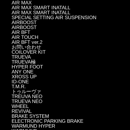
AIR MAX
AIR MAX SMART INATALL
AIR MAX SMART INATALL
SPECIAL SETTING AIR SUSPENSION
AIRBOOST
AIRBOOST
AIR BFT
AIR TOUCH
AIR BFT ver.2
お問い合わせ
COILOVER KIT
TRUEVA
TRUEVA極
HYPER FOOT
ANY ONE
XROSS UP
ID-ONE
T.M.R.
トゥルーヴァ
TREUVA NEO
TRUEVA NEO
WHEEL
REVIVAL
BRAKE SYSTEM
ELECTRONIC PARKING BRAKE
WARMUND HYPER