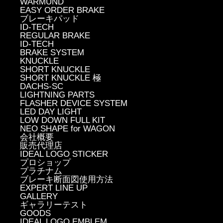
WARMUND
EASY ORDER BRAKE
ブレーキパッド
ID-TECH
REGULAR BRAKE
ID-TECH
BRAKE SYSTEM
KNUCKLE
SHORT KNUCKLE
SHORT KNUCKLE 極
DACHS-SC
LIGHTNING PARTS
FLASHER DEVICE SYSTEM
LED DAY LIGHT
LOW DOWN FULL KIT
NEO SHAPE for WAGON
会社概要
販売代理店
IDEAL LOGO STICKER
プロショップ
プラチナム
ブレーキ断面図使用方法
EXPERT LINE UP
GALLERY
ギャラリーテスト
GOODS
IDEAL LOGO EMBLEM