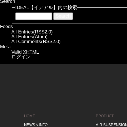
Search
IDEAL【イデアル】内の検索
Feeds
All Entries(RSS2.0)
All Entries(Atom)
All Comments(RSS2.0)
Meta
Valid
XHTML
ログイン
HOME
PRODUCT
NEWS＆INFO
AIR SUSPENSIO