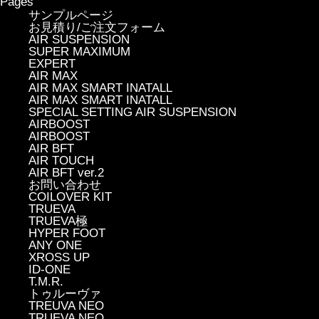
Pages
サンプルページ
お見積り/ご注文フォーム
AIR SUSPENSION
SUPER MAXIMUM
EXPERT
AIR MAX
AIR MAX SMART INATALL
AIR MAX SMART INATALL
SPECIAL SETTING AIR SUSPENSION
AIRBOOST
AIRBOOST
AIR BFT
AIR TOUCH
AIR BFT ver.2
お問い合わせ
COILOVER KIT
TRUEVA
TRUEVA極
HYPER FOOT
ANY ONE
XROSS UP
ID-ONE
T.M.R.
トゥルーヴァ
TREUVA NEO
TRUEVA NEO