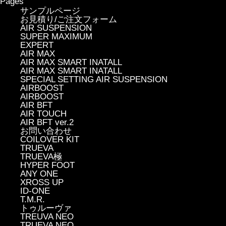
Pages
サンプルページ
お見積り/ご注文フォーム
AIR SUSPENSION
SUPER MAXIMUM
EXPERT
AIR MAX
AIR MAX SMART INATALL
AIR MAX SMART INATALL
SPECIAL SETTING AIR SUSPENSION
AIRBOOST
AIRBOOST
AIR BFT
AIR TOUCH
AIR BFT ver.2
お問い合わせ
COILOVER KIT
TRUEVA
TRUEVA極
HYPER FOOT
ANY ONE
XROSS UP
ID-ONE
T.M.R.
トゥルーヴァ
TREUVA NEO
TRUEVA NEO