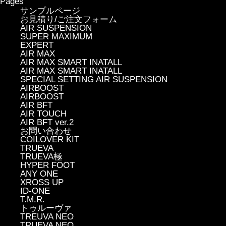
Pages
サンプルページ
お見積り/ご注文フォーム
AIR SUSPENSION
SUPER MAXIMUM
EXPERT
AIR MAX
AIR MAX SMART INATALL
AIR MAX SMART INATALL
SPECIAL SETTING AIR SUSPENSION
AIRBOOST
AIRBOOST
AIR BFT
AIR TOUCH
AIR BFT ver.2
お問い合わせ
COILOVER KIT
TRUEVA
TRUEVA極
HYPER FOOT
ANY ONE
XROSS UP
ID-ONE
T.M.R.
トゥルーヴァ
TREUVA NEO
TRUEVA NEO