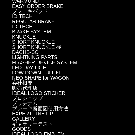
WARMUND
EASY ORDER BRAKE
ブレーキパッド
ID-TECH
REGULAR BRAKE
ID-TECH
BRAKE SYSTEM
KNUCKLE
SHORT KNUCKLE
SHORT KNUCKLE 極
DACHS-SC
LIGHTNING PARTS
FLASHER DEVICE SYSTEM
LED DAY LIGHT
LOW DOWN FULL KIT
NEO SHAPE for WAGON
会社概要
販売代理店
IDEAL LOGO STICKER
プロショップ
プラチナム
ブレーキ断面図使用方法
EXPERT LINE UP
GALLERY
ギャラリーテスト
GOODS
IDEAL LOGO EMBLEM