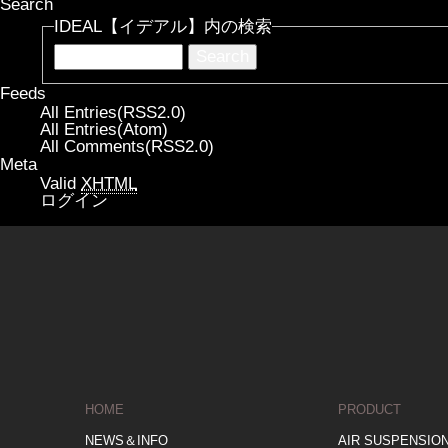
Search
IDEAL【イデアル】内の検索
Feeds
All Entries(RSS2.0)
All Entries(Atom)
All Comments(RSS2.0)
Meta
Valid
XHTML
ログイン
HOME
PRODUCT
NEWS＆INFO
AIR SUSPENSIO