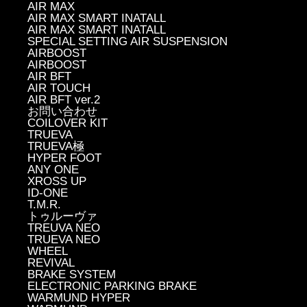
AIR MAX
AIR MAX SMART INATALL
AIR MAX SMART INATALL
SPECIAL SETTING AIR SUSPENSION
AIRBOOST
AIRBOOST
AIR BFT
AIR TOUCH
AIR BFT ver.2
お問い合わせ
COILOVER KIT
TRUEVA
TRUEVA極
HYPER FOOT
ANY ONE
XROSS UP
ID-ONE
T.M.R.
トゥルーヴァ
TREUVA NEO
TRUEVA NEO
WHEEL
REVIVAL
BRAKE SYSTEM
ELECTRONIC PARKING BRAKE
WARMUND HYPER