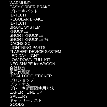
WARMUND
EASY ORDER BRAKE
ブレーキパッド
ID-TECH
REGULAR BRAKE
ID-TECH
BRAKE SYSTEM
KNUCKLE
SHORT KNUCKLE
SHORT KNUCKLE 極
DACHS-SC
LIGHTNING PARTS
FLASHER DEVICE SYSTEM
LED DAY LIGHT
LOW DOWN FULL KIT
NEO SHAPE for WAGON
会社概要
販売代理店
IDEAL LOGO STICKER
プロショップ
プラチナム
ブレーキ断面図使用方法
EXPERT LINE UP
GALLERY
ギャラリーテスト
GOODS