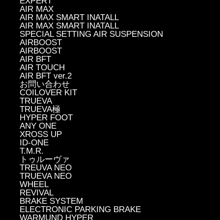
EXPERT
AIR MAX
AIR MAX SMART INATALL
AIR MAX SMART INATALL
SPECIAL SETTING AIR SUSPENSION
AIRBOOST
AIRBOOST
AIR BFT
AIR TOUCH
AIR BFT ver.2
お問い合わせ
COILOVER KIT
TRUEVA
TRUEVA極
HYPER FOOT
ANY ONE
XROSS UP
ID-ONE
T.M.R.
トゥルーヴァ
TREUVA NEO
TRUEVA NEO
WHEEL
REVIVAL
BRAKE SYSTEM
ELECTRONIC PARKING BRAKE
WARMUND HYPER