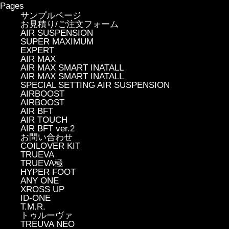
Pages
サンプルページ
お見積り/ご注文フォーム
AIR SUSPENSION
SUPER MAXIMUM
EXPERT
AIR MAX
AIR MAX SMART INATALL
AIR MAX SMART INATALL
SPECIAL SETTING AIR SUSPENSION
AIRBOOST
AIRBOOST
AIR BFT
AIR TOUCH
AIR BFT ver.2
お問い合わせ
COILOVER KIT
TRUEVA
TRUEVA極
HYPER FOOT
ANY ONE
XROSS UP
ID-ONE
T.M.R.
トゥルーヴァ
TREUVA NEO