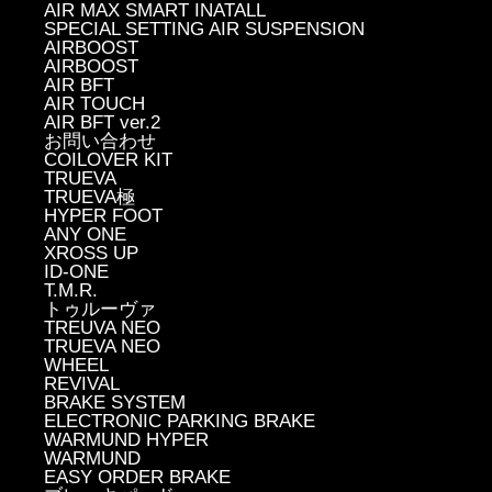
AIR MAX SMART INATALL
SPECIAL SETTING AIR SUSPENSION
AIRBOOST
AIRBOOST
AIR BFT
AIR TOUCH
AIR BFT ver.2
お問い合わせ
COILOVER KIT
TRUEVA
TRUEVA極
HYPER FOOT
ANY ONE
XROSS UP
ID-ONE
T.M.R.
トゥルーヴァ
TREUVA NEO
TRUEVA NEO
WHEEL
REVIVAL
BRAKE SYSTEM
ELECTRONIC PARKING BRAKE
WARMUND HYPER
WARMUND
EASY ORDER BRAKE