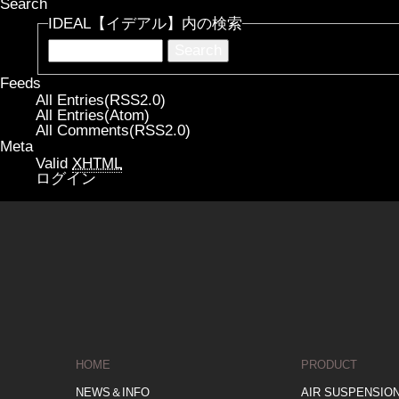
Search
IDEAL【イデアル】内の検索
Feeds
All Entries(RSS2.0)
All Entries(Atom)
All Comments(RSS2.0)
Meta
Valid
XHTML
ログイン
HOME
PRODUCT
NEWS＆INFO
AIR SUSPENSIO