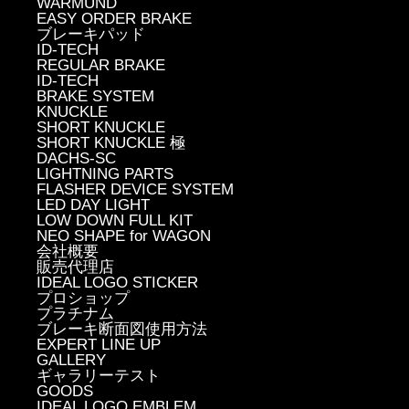
WARMUND
EASY ORDER BRAKE
ブレーキパッド
ID-TECH
REGULAR BRAKE
ID-TECH
BRAKE SYSTEM
KNUCKLE
SHORT KNUCKLE
SHORT KNUCKLE 極
DACHS-SC
LIGHTNING PARTS
FLASHER DEVICE SYSTEM
LED DAY LIGHT
LOW DOWN FULL KIT
NEO SHAPE for WAGON
会社概要
販売代理店
IDEAL LOGO STICKER
プロショップ
プラチナム
ブレーキ断面図使用方法
EXPERT LINE UP
GALLERY
ギャラリーテスト
GOODS
IDEAL LOGO EMBLEM