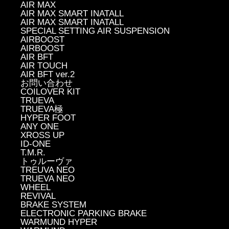
AIR MAX
AIR MAX SMART INATALL
AIR MAX SMART INATALL
SPECIAL SETTING AIR SUSPENSION
AIRBOOST
AIRBOOST
AIR BFT
AIR TOUCH
AIR BFT ver.2
お問い合わせ
COILOVER KIT
TRUEVA
TRUEVA極
HYPER FOOT
ANY ONE
XROSS UP
ID-ONE
T.M.R.
トゥルーヴァ
TREUVA NEO
TRUEVA NEO
WHEEL
REVIVAL
BRAKE SYSTEM
ELECTRONIC PARKING BRAKE
WARMUND HYPER