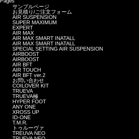
Pages
サンプルページ
お見積り/ご注文フォーム
AIR SUSPENSION
SUPER MAXIMUM
EXPERT
AIR MAX
AIR MAX SMART INATALL
AIR MAX SMART INATALL
SPECIAL SETTING AIR SUSPENSION
AIRBOOST
AIRBOOST
AIR BFT
AIR TOUCH
AIR BFT ver.2
お問い合わせ
COILOVER KIT
TRUEVA
TRUEVA極
HYPER FOOT
ANY ONE
XROSS UP
ID-ONE
T.M.R.
トゥルーヴァ
TREUVA NEO
TRUEVA NEO