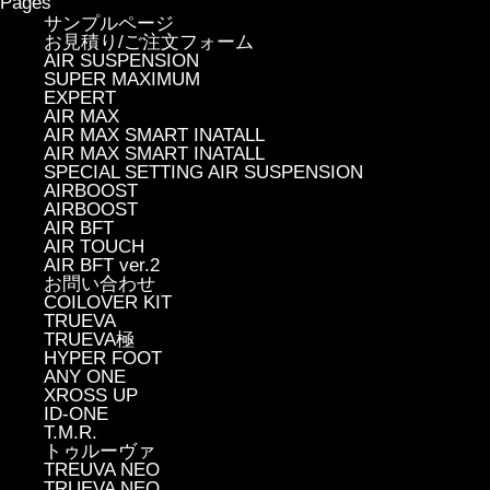
Pages
サンプルページ
お見積り/ご注文フォーム
AIR SUSPENSION
SUPER MAXIMUM
EXPERT
AIR MAX
AIR MAX SMART INATALL
AIR MAX SMART INATALL
SPECIAL SETTING AIR SUSPENSION
AIRBOOST
AIRBOOST
AIR BFT
AIR TOUCH
AIR BFT ver.2
お問い合わせ
COILOVER KIT
TRUEVA
TRUEVA極
HYPER FOOT
ANY ONE
XROSS UP
ID-ONE
T.M.R.
トゥルーヴァ
TREUVA NEO
TRUEVA NEO