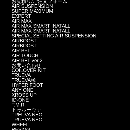
お見積り/ご注文フォーム
AIR SUSPENSION
SUPER MAXIMUM
EXPERT
AIR MAX
AIR MAX SMART INATALL
AIR MAX SMART INATALL
SPECIAL SETTING AIR SUSPENSION
AIRBOOST
AIRBOOST
AIR BFT
AIR TOUCH
AIR BFT ver.2
お問い合わせ
COILOVER KIT
TRUEVA
TRUEVA極
HYPER FOOT
ANY ONE
XROSS UP
ID-ONE
T.M.R.
トゥルーヴァ
TREUVA NEO
TRUEVA NEO
WHEEL
REVIVAL