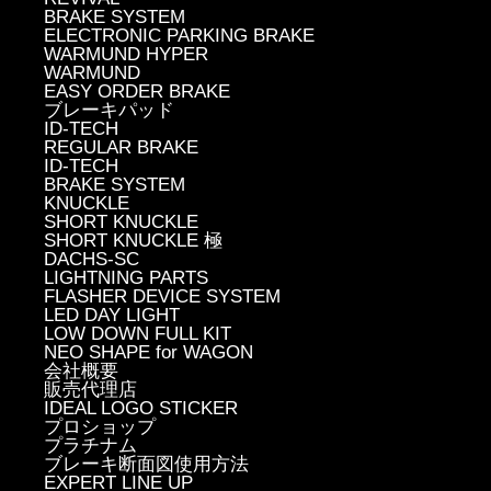
BRAKE SYSTEM
ELECTRONIC PARKING BRAKE
WARMUND HYPER
WARMUND
EASY ORDER BRAKE
ブレーキパッド
ID-TECH
REGULAR BRAKE
ID-TECH
BRAKE SYSTEM
KNUCKLE
SHORT KNUCKLE
SHORT KNUCKLE 極
DACHS-SC
LIGHTNING PARTS
FLASHER DEVICE SYSTEM
LED DAY LIGHT
LOW DOWN FULL KIT
NEO SHAPE for WAGON
会社概要
販売代理店
IDEAL LOGO STICKER
プロショップ
プラチナム
ブレーキ断面図使用方法
EXPERT LINE UP