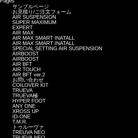
Pages
サンプルページ
お見積り/ご注文フォーム
AIR SUSPENSION
SUPER MAXIMUM
EXPERT
AIR MAX
AIR MAX SMART INATALL
AIR MAX SMART INATALL
SPECIAL SETTING AIR SUSPENSION
AIRBOOST
AIRBOOST
AIR BFT
AIR TOUCH
AIR BFT ver.2
お問い合わせ
COILOVER KIT
TRUEVA
TRUEVA極
HYPER FOOT
ANY ONE
XROSS UP
ID-ONE
T.M.R.
トゥルーヴァ
TREUVA NEO
TRUEVA NEO