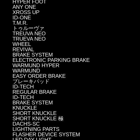
HYPER FOOT
ANY ONE
XROSS UP
ID-ONE
T.M.R.
トゥルーヴァ
TREUVA NEO
TRUEVA NEO
WHEEL
REVIVAL
BRAKE SYSTEM
ELECTRONIC PARKING BRAKE
WARMUND HYPER
WARMUND
EASY ORDER BRAKE
ブレーキパッド
ID-TECH
REGULAR BRAKE
ID-TECH
BRAKE SYSTEM
KNUCKLE
SHORT KNUCKLE
SHORT KNUCKLE 極
DACHS-SC
LIGHTNING PARTS
FLASHER DEVICE SYSTEM
LED DAY LIGHT