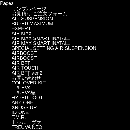
Pages
サンプルページ
お見積り/ご注文フォーム
AIR SUSPENSION
SUPER MAXIMUM
EXPERT
AIR MAX
AIR MAX SMART INATALL
AIR MAX SMART INATALL
SPECIAL SETTING AIR SUSPENSION
AIRBOOST
AIRBOOST
AIR BFT
AIR TOUCH
AIR BFT ver.2
お問い合わせ
COILOVER KIT
TRUEVA
TRUEVA極
HYPER FOOT
ANY ONE
XROSS UP
ID-ONE
T.M.R.
トゥルーヴァ
TREUVA NEO