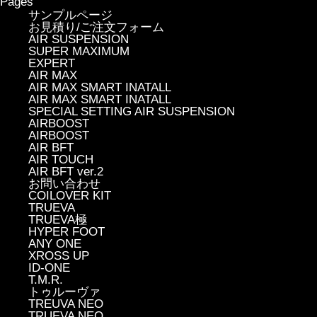
Pages
サンプルページ
お見積り/ご注文フォーム
AIR SUSPENSION
SUPER MAXIMUM
EXPERT
AIR MAX
AIR MAX SMART INATALL
AIR MAX SMART INATALL
SPECIAL SETTING AIR SUSPENSION
AIRBOOST
AIRBOOST
AIR BFT
AIR TOUCH
AIR BFT ver.2
お問い合わせ
COILOVER KIT
TRUEVA
TRUEVA極
HYPER FOOT
ANY ONE
XROSS UP
ID-ONE
T.M.R.
トゥルーヴァ
TREUVA NEO
TRUEVA NEO