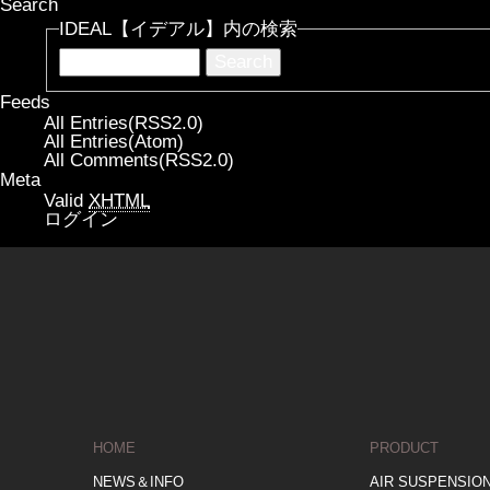
Search
IDEAL【イデアル】内の検索
Feeds
All Entries(RSS2.0)
All Entries(Atom)
All Comments(RSS2.0)
Meta
Valid
XHTML
ログイン
HOME
PRODUCT
NEWS＆INFO
AIR SUSPENSIO