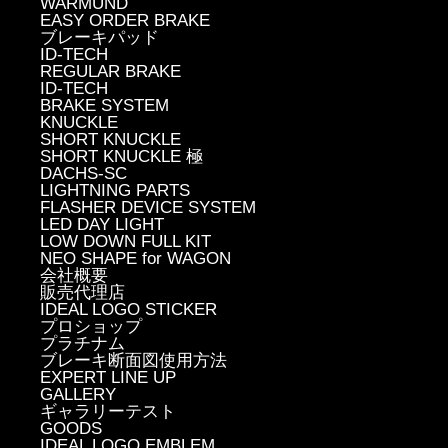
WARMUND
EASY ORDER BRAKE
ブレーキパッド
ID-TECH
REGULAR BRAKE
ID-TECH
BRAKE SYSTEM
KNUCKLE
SHORT KNUCKLE
SHORT KNUCKLE 極
DACHS-SC
LIGHTNING PARTS
FLASHER DEVICE SYSTEM
LED DAY LIGHT
LOW DOWN FULL KIT
NEO SHAPE for WAGON
会社概要
販売代理店
IDEAL LOGO STICKER
プロショップ
プラチナム
ブレーキ断面図使用方法
EXPERT LINE UP
GALLERY
ギャラリーテスト
GOODS
IDEAL LOGO EMBLEM