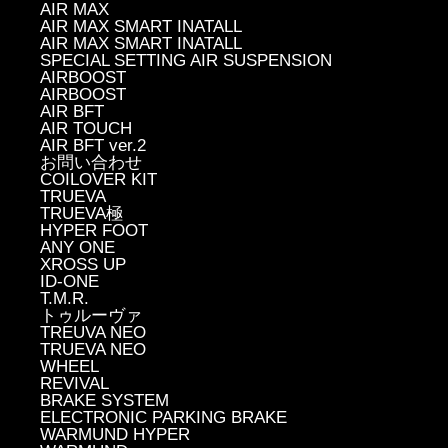
AIR MAX
AIR MAX SMART INATALL
AIR MAX SMART INATALL
SPECIAL SETTING AIR SUSPENSION
AIRBOOST
AIRBOOST
AIR BFT
AIR TOUCH
AIR BFT ver.2
お問い合わせ
COILOVER KIT
TRUEVA
TRUEVA極
HYPER FOOT
ANY ONE
XROSS UP
ID-ONE
T.M.R.
トゥルーヴァ
TREUVA NEO
TRUEVA NEO
WHEEL
REVIVAL
BRAKE SYSTEM
ELECTRONIC PARKING BRAKE
WARMUND HYPER