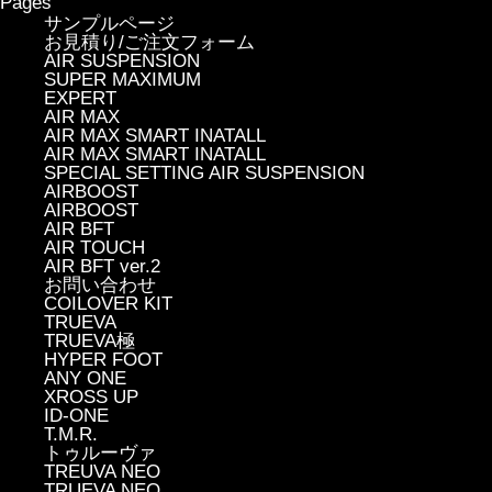
Pages
サンプルページ
お見積り/ご注文フォーム
AIR SUSPENSION
SUPER MAXIMUM
EXPERT
AIR MAX
AIR MAX SMART INATALL
AIR MAX SMART INATALL
SPECIAL SETTING AIR SUSPENSION
AIRBOOST
AIRBOOST
AIR BFT
AIR TOUCH
AIR BFT ver.2
お問い合わせ
COILOVER KIT
TRUEVA
TRUEVA極
HYPER FOOT
ANY ONE
XROSS UP
ID-ONE
T.M.R.
トゥルーヴァ
TREUVA NEO
TRUEVA NEO