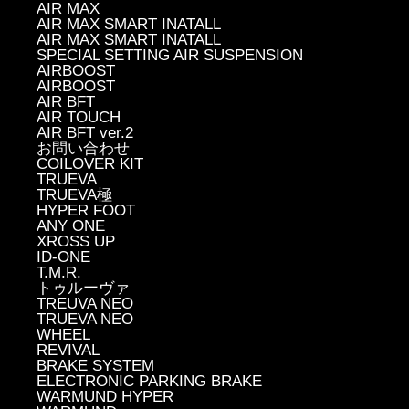
AIR MAX
AIR MAX SMART INATALL
AIR MAX SMART INATALL
SPECIAL SETTING AIR SUSPENSION
AIRBOOST
AIRBOOST
AIR BFT
AIR TOUCH
AIR BFT ver.2
お問い合わせ
COILOVER KIT
TRUEVA
TRUEVA極
HYPER FOOT
ANY ONE
XROSS UP
ID-ONE
T.M.R.
トゥルーヴァ
TREUVA NEO
TRUEVA NEO
WHEEL
REVIVAL
BRAKE SYSTEM
ELECTRONIC PARKING BRAKE
WARMUND HYPER