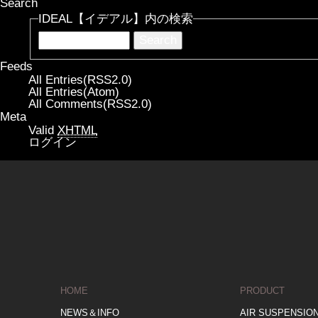
Search
IDEAL【イデアル】内の検索
Feeds
All Entries(RSS2.0)
All Entries(Atom)
All Comments(RSS2.0)
Meta
Valid
XHTML
ログイン
HOME
PRODUCT
NEWS＆INFO
AIR SUSPENSIO