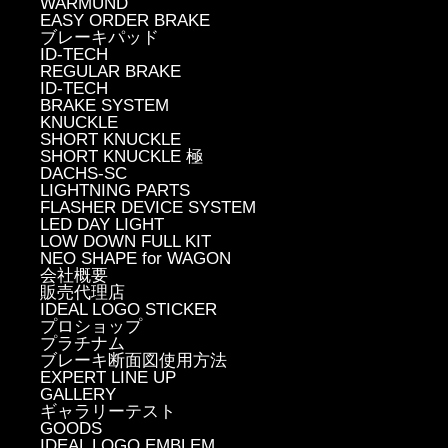
WARMUND
EASY ORDER BRAKE
ブレーキパッド
ID-TECH
REGULAR BRAKE
ID-TECH
BRAKE SYSTEM
KNUCKLE
SHORT KNUCKLE
SHORT KNUCKLE 極
DACHS-SC
LIGHTNING PARTS
FLASHER DEVICE SYSTEM
LED DAY LIGHT
LOW DOWN FULL KIT
NEO SHAPE for WAGON
会社概要
販売代理店
IDEAL LOGO STICKER
プロショップ
プラチナム
ブレーキ断面図使用方法
EXPERT LINE UP
GALLERY
ギャラリーテスト
GOODS
IDEAL LOGO EMBLEM