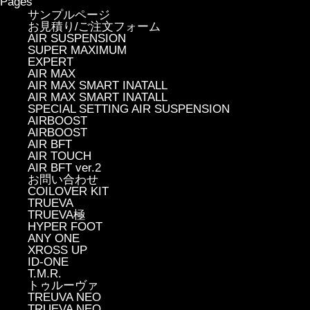
Pages
サンプルページ
お見積り/ご注文フォーム
AIR SUSPENSION
SUPER MAXIMUM
EXPERT
AIR MAX
AIR MAX SMART INATALL
AIR MAX SMART INATALL
SPECIAL SETTING AIR SUSPENSION
AIRBOOST
AIRBOOST
AIR BFT
AIR TOUCH
AIR BFT ver.2
お問い合わせ
COILOVER KIT
TRUEVA
TRUEVA極
HYPER FOOT
ANY ONE
XROSS UP
ID-ONE
T.M.R.
トゥルーヴァ
TREUVA NEO
TRUEVA NEO