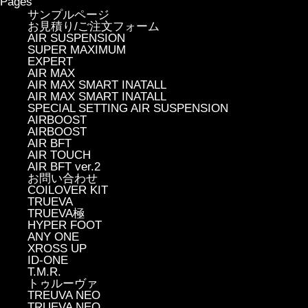
Pages
サンプルページ
お見積り/ご注文フォーム
AIR SUSPENSION
SUPER MAXIMUM
EXPERT
AIR MAX
AIR MAX SMART INATALL
AIR MAX SMART INATALL
SPECIAL SETTING AIR SUSPENSION
AIRBOOST
AIRBOOST
AIR BFT
AIR TOUCH
AIR BFT ver.2
お問い合わせ
COILOVER KIT
TRUEVA
TRUEVA極
HYPER FOOT
ANY ONE
XROSS UP
ID-ONE
T.M.R.
トゥルーヴァ
TREUVA NEO
TRUEVA NEO