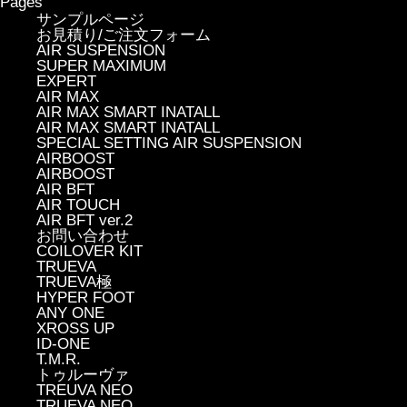
Pages
サンプルページ
お見積り/ご注文フォーム
AIR SUSPENSION
SUPER MAXIMUM
EXPERT
AIR MAX
AIR MAX SMART INATALL
AIR MAX SMART INATALL
SPECIAL SETTING AIR SUSPENSION
AIRBOOST
AIRBOOST
AIR BFT
AIR TOUCH
AIR BFT ver.2
お問い合わせ
COILOVER KIT
TRUEVA
TRUEVA極
HYPER FOOT
ANY ONE
XROSS UP
ID-ONE
T.M.R.
トゥルーヴァ
TREUVA NEO
TRUEVA NEO