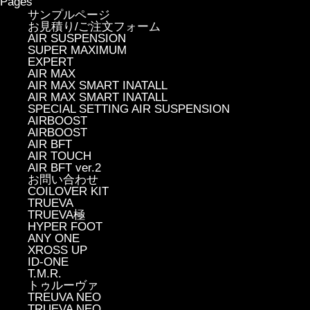
Pages
サンプルページ
お見積り/ご注文フォーム
AIR SUSPENSION
SUPER MAXIMUM
EXPERT
AIR MAX
AIR MAX SMART INATALL
AIR MAX SMART INATALL
SPECIAL SETTING AIR SUSPENSION
AIRBOOST
AIRBOOST
AIR BFT
AIR TOUCH
AIR BFT ver.2
お問い合わせ
COILOVER KIT
TRUEVA
TRUEVA極
HYPER FOOT
ANY ONE
XROSS UP
ID-ONE
T.M.R.
トゥルーヴァ
TREUVA NEO
TRUEVA NEO