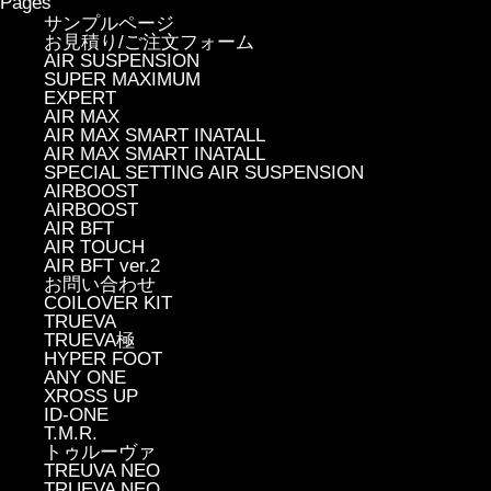
Pages
サンプルページ
お見積り/ご注文フォーム
AIR SUSPENSION
SUPER MAXIMUM
EXPERT
AIR MAX
AIR MAX SMART INATALL
AIR MAX SMART INATALL
SPECIAL SETTING AIR SUSPENSION
AIRBOOST
AIRBOOST
AIR BFT
AIR TOUCH
AIR BFT ver.2
お問い合わせ
COILOVER KIT
TRUEVA
TRUEVA極
HYPER FOOT
ANY ONE
XROSS UP
ID-ONE
T.M.R.
トゥルーヴァ
TREUVA NEO
TRUEVA NEO