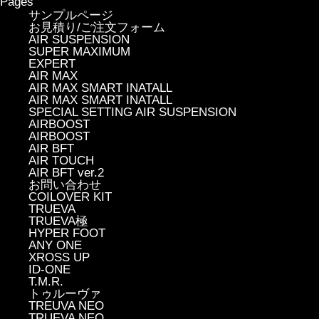
Pages
サンプルページ
お見積り/ご注文フォーム
AIR SUSPENSION
SUPER MAXIMUM
EXPERT
AIR MAX
AIR MAX SMART INATALL
AIR MAX SMART INATALL
SPECIAL SETTING AIR SUSPENSION
AIRBOOST
AIRBOOST
AIR BFT
AIR TOUCH
AIR BFT ver.2
お問い合わせ
COILOVER KIT
TRUEVA
TRUEVA極
HYPER FOOT
ANY ONE
XROSS UP
ID-ONE
T.M.R.
トゥルーヴァ
TREUVA NEO
TRUEVA NEO