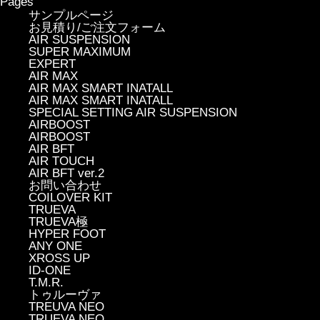
Pages
サンプルページ
お見積り/ご注文フォーム
AIR SUSPENSION
SUPER MAXIMUM
EXPERT
AIR MAX
AIR MAX SMART INATALL
AIR MAX SMART INATALL
SPECIAL SETTING AIR SUSPENSION
AIRBOOST
AIRBOOST
AIR BFT
AIR TOUCH
AIR BFT ver.2
お問い合わせ
COILOVER KIT
TRUEVA
TRUEVA極
HYPER FOOT
ANY ONE
XROSS UP
ID-ONE
T.M.R.
トゥルーヴァ
TREUVA NEO
TRUEVA NEO