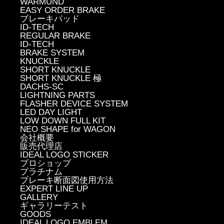
WARMUND
EASY ORDER BRAKE
ブレーキパッド
ID-TECH
REGULAR BRAKE
ID-TECH
BRAKE SYSTEM
KNUCKLE
SHORT KNUCKLE
SHORT KNUCKLE 極
DACHS-SC
LIGHTNING PARTS
FLASHER DEVICE SYSTEM
LED DAY LIGHT
LOW DOWN FULL KIT
NEO SHAPE for WAGON
会社概要
販売代理店
IDEAL LOGO STICKER
プロショップ
プラチナム
ブレーキ断面図使用方法
EXPERT LINE UP
GALLERY
ギャラリーテスト
GOODS
IDEAL LOGO EMBLEM