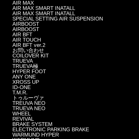
AIR MAX
AIR MAX SMART INATALL
AIR MAX SMART INATALL
SPECIAL SETTING AIR SUSPENSION
AIRBOOST
AIRBOOST
AIR BFT
AIR TOUCH
AIR BFT ver.2
お問い合わせ
COILOVER KIT
TRUEVA
TRUEVA極
HYPER FOOT
ANY ONE
XROSS UP
ID-ONE
T.M.R.
トゥルーヴァ
TREUVA NEO
TRUEVA NEO
WHEEL
REVIVAL
BRAKE SYSTEM
ELECTRONIC PARKING BRAKE
WARMUND HYPER