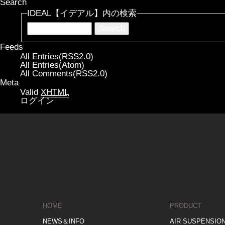
Search
IDEAL【イデアル】内の検索
Feeds
All Entries(RSS2.0)
All Entries(Atom)
All Comments(RSS2.0)
Meta
Valid
XHTML
ログイン
HOME
PRODUCT
NEWS＆INFO
AIR SUSPENSIO