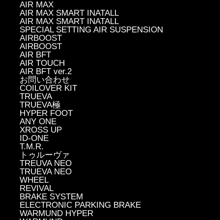
AIR MAX
AIR MAX SMART INATALL
AIR MAX SMART INATALL
SPECIAL SETTING AIR SUSPENSION
AIRBOOST
AIRBOOST
AIR BFT
AIR TOUCH
AIR BFT ver.2
お問い合わせ
COILOVER KIT
TRUEVA
TRUEVA極
HYPER FOOT
ANY ONE
XROSS UP
ID-ONE
T.M.R.
トゥルーヴァ
TREUVA NEO
TRUEVA NEO
WHEEL
REVIVAL
BRAKE SYSTEM
ELECTRONIC PARKING BRAKE
WARMUND HYPER