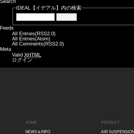
Search
IDEAL【イデアル】内の検索
Feeds
All Entries(RSS2.0)
All Entries(Atom)
All Comments(RSS2.0)
Meta
Valid
XHTML
ログイン
HOME
PRODUCT
NEWS＆INFO
AIR SUSPENSIO