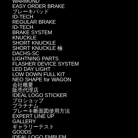
WARMUND
EASY ORDER BRAKE
ブレーキパッド
ID-TECH
REGULAR BRAKE
ID-TECH
BRAKE SYSTEM
KNUCKLE
SHORT KNUCKLE
SHORT KNUCKLE 極
DACHS-SC
LIGHTNING PARTS
FLASHER DEVICE SYSTEM
LED DAY LIGHT
LOW DOWN FULL KIT
NEO SHAPE for WAGON
会社概要
販売代理店
IDEAL LOGO STICKER
プロショップ
プラチナム
ブレーキ断面図使用方法
EXPERT LINE UP
GALLERY
ギャラリーテスト
GOODS
IDEAL LOGO EMBLEM