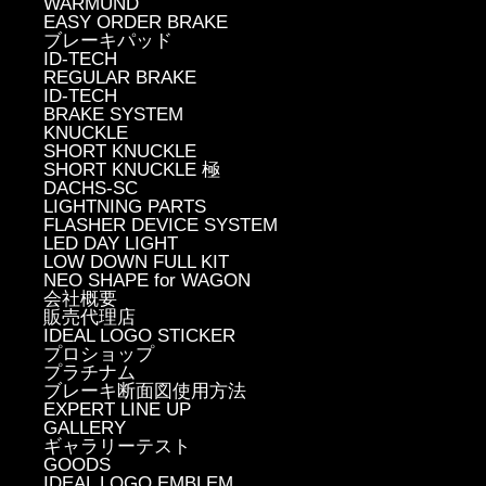
WARMUND
EASY ORDER BRAKE
ブレーキパッド
ID-TECH
REGULAR BRAKE
ID-TECH
BRAKE SYSTEM
KNUCKLE
SHORT KNUCKLE
SHORT KNUCKLE 極
DACHS-SC
LIGHTNING PARTS
FLASHER DEVICE SYSTEM
LED DAY LIGHT
LOW DOWN FULL KIT
NEO SHAPE for WAGON
会社概要
販売代理店
IDEAL LOGO STICKER
プロショップ
プラチナム
ブレーキ断面図使用方法
EXPERT LINE UP
GALLERY
ギャラリーテスト
GOODS
IDEAL LOGO EMBLEM