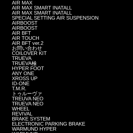
AIR MAX
AIR MAX SMART INATALL
AIR MAX SMART INATALL
SPECIAL SETTING AIR SUSPENSION
AIRBOOST
AIRBOOST
AIR BFT
AIR TOUCH
AIR BFT ver.2
お問い合わせ
COILOVER KIT
TRUEVA
TRUEVA極
HYPER FOOT
ANY ONE
XROSS UP
ID-ONE
T.M.R.
トゥルーヴァ
TREUVA NEO
TRUEVA NEO
WHEEL
REVIVAL
BRAKE SYSTEM
ELECTRONIC PARKING BRAKE
WARMUND HYPER