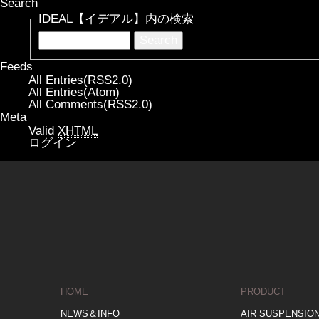
Search
IDEAL【イデアル】内の検索
Feeds
All Entries(RSS2.0)
All Entries(Atom)
All Comments(RSS2.0)
Meta
Valid
XHTML
ログイン
HOME
PRODUCT
NEWS＆INFO
AIR SUSPENSIO