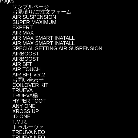
Pages
サンプルページ
お見積り/ご注文フォーム
AIR SUSPENSION
SUPER MAXIMUM
EXPERT
AIR MAX
AIR MAX SMART INATALL
AIR MAX SMART INATALL
SPECIAL SETTING AIR SUSPENSION
AIRBOOST
AIRBOOST
AIR BFT
AIR TOUCH
AIR BFT ver.2
お問い合わせ
COILOVER KIT
TRUEVA
TRUEVA極
HYPER FOOT
ANY ONE
XROSS UP
ID-ONE
T.M.R.
トゥルーヴァ
TREUVA NEO
TRUEVA NEO