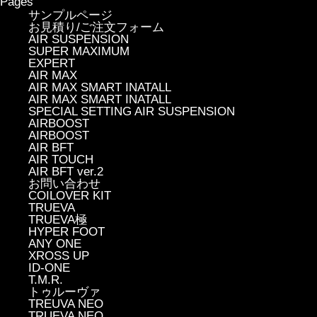
Pages
サンプルページ
お見積り/ご注文フォーム
AIR SUSPENSION
SUPER MAXIMUM
EXPERT
AIR MAX
AIR MAX SMART INATALL
AIR MAX SMART INATALL
SPECIAL SETTING AIR SUSPENSION
AIRBOOST
AIRBOOST
AIR BFT
AIR TOUCH
AIR BFT ver.2
お問い合わせ
COILOVER KIT
TRUEVA
TRUEVA極
HYPER FOOT
ANY ONE
XROSS UP
ID-ONE
T.M.R.
トゥルーヴァ
TREUVA NEO
TRUEVA NEO