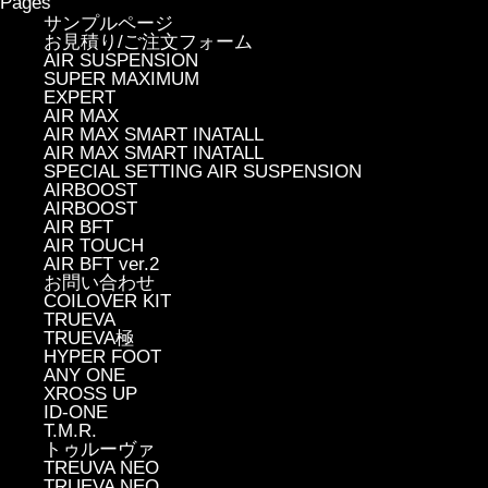
Pages
サンプルページ
お見積り/ご注文フォーム
AIR SUSPENSION
SUPER MAXIMUM
EXPERT
AIR MAX
AIR MAX SMART INATALL
AIR MAX SMART INATALL
SPECIAL SETTING AIR SUSPENSION
AIRBOOST
AIRBOOST
AIR BFT
AIR TOUCH
AIR BFT ver.2
お問い合わせ
COILOVER KIT
TRUEVA
TRUEVA極
HYPER FOOT
ANY ONE
XROSS UP
ID-ONE
T.M.R.
トゥルーヴァ
TREUVA NEO
TRUEVA NEO