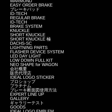
WARMUND
EASY ORDER BRAKE
ブレーキパッド
ID-TECH
REGULAR BRAKE
ID-TECH
BRAKE SYSTEM
KNUCKLE
SHORT KNUCKLE
SHORT KNUCKLE 極
DACHS-SC
LIGHTNING PARTS
FLASHER DEVICE SYSTEM
LED DAY LIGHT
LOW DOWN FULL KIT
NEO SHAPE for WAGON
会社概要
販売代理店
IDEAL LOGO STICKER
プロショップ
プラチナム
ブレーキ断面図使用方法
EXPERT LINE UP
GALLERY
ギャラリーテスト
GOODS
IDEAL LOGO EMBLEM