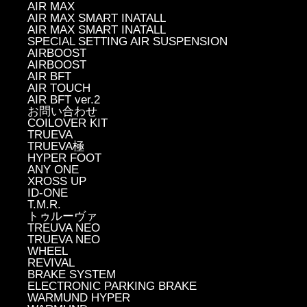
AIR MAX
AIR MAX SMART INATALL
AIR MAX SMART INATALL
SPECIAL SETTING AIR SUSPENSION
AIRBOOST
AIRBOOST
AIR BFT
AIR TOUCH
AIR BFT ver.2
お問い合わせ
COILOVER KIT
TRUEVA
TRUEVA極
HYPER FOOT
ANY ONE
XROSS UP
ID-ONE
T.M.R.
トゥルーヴァ
TREUVA NEO
TRUEVA NEO
WHEEL
REVIVAL
BRAKE SYSTEM
ELECTRONIC PARKING BRAKE
WARMUND HYPER