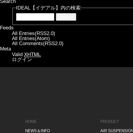
Search
IDEAL【イデアル】内の検索
Feeds
All Entries(RSS2.0)
All Entries(Atom)
All Comments(RSS2.0)
Meta
Valid
XHTML
ログイン
HOME
PRODUCT
NEWS＆INFO
AIR SUSPENSIO