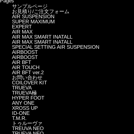
Pages
サンプルページ
お見積り/ご注文フォーム
AIR SUSPENSION
SUPER MAXIMUM
EXPERT
AIR MAX
AIR MAX SMART INATALL
AIR MAX SMART INATALL
SPECIAL SETTING AIR SUSPENSION
AIRBOOST
AIRBOOST
AIR BFT
AIR TOUCH
AIR BFT ver.2
お問い合わせ
COILOVER KIT
TRUEVA
TRUEVA極
HYPER FOOT
ANY ONE
XROSS UP
ID-ONE
T.M.R.
トゥルーヴァ
TREUVA NEO
TRUEVA NEO