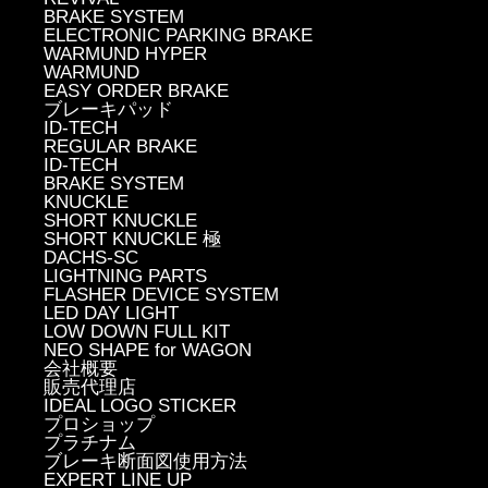
BRAKE SYSTEM
ELECTRONIC PARKING BRAKE
WARMUND HYPER
WARMUND
EASY ORDER BRAKE
ブレーキパッド
ID-TECH
REGULAR BRAKE
ID-TECH
BRAKE SYSTEM
KNUCKLE
SHORT KNUCKLE
SHORT KNUCKLE 極
DACHS-SC
LIGHTNING PARTS
FLASHER DEVICE SYSTEM
LED DAY LIGHT
LOW DOWN FULL KIT
NEO SHAPE for WAGON
会社概要
販売代理店
IDEAL LOGO STICKER
プロショップ
プラチナム
ブレーキ断面図使用方法
EXPERT LINE UP