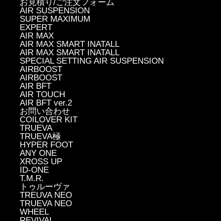
お見積り/ご注文フォーム
AIR SUSPENSION
SUPER MAXIMUM
EXPERT
AIR MAX
AIR MAX SMART INATALL
AIR MAX SMART INATALL
SPECIAL SETTING AIR SUSPENSION
AIRBOOST
AIRBOOST
AIR BFT
AIR TOUCH
AIR BFT ver.2
お問い合わせ
COILOVER KIT
TRUEVA
TRUEVA極
HYPER FOOT
ANY ONE
XROSS UP
ID-ONE
T.M.R.
トゥルーヴァ
TREUVA NEO
TRUEVA NEO
WHEEL
REVIVAL