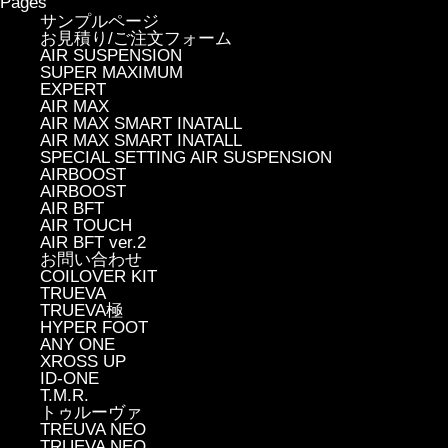
Pages
サンプルページ
お見積り/ご注文フォーム
AIR SUSPENSION
SUPER MAXIMUM
EXPERT
AIR MAX
AIR MAX SMART INATALL
AIR MAX SMART INATALL
SPECIAL SETTING AIR SUSPENSION
AIRBOOST
AIRBOOST
AIR BFT
AIR TOUCH
AIR BFT ver.2
お問い合わせ
COILOVER KIT
TRUEVA
TRUEVA極
HYPER FOOT
ANY ONE
XROSS UP
ID-ONE
T.M.R.
トゥルーヴァ
TREUVA NEO
TRUEVA NEO