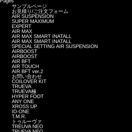
Pages
サンプルページ
お見積り/ご注文フォーム
AIR SUSPENSION
SUPER MAXIMUM
EXPERT
AIR MAX
AIR MAX SMART INATALL
AIR MAX SMART INATALL
SPECIAL SETTING AIR SUSPENSION
AIRBOOST
AIRBOOST
AIR BFT
AIR TOUCH
AIR BFT ver.2
お問い合わせ
COILOVER KIT
TRUEVA
TRUEVA極
HYPER FOOT
ANY ONE
XROSS UP
ID-ONE
T.M.R.
トゥルーヴァ
TREUVA NEO
TRUEVA NEO