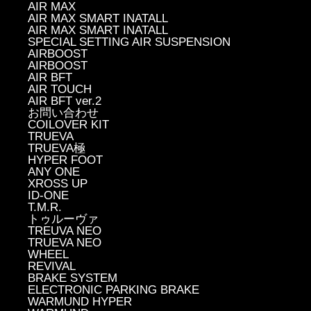
AIR MAX
AIR MAX SMART INATALL
AIR MAX SMART INATALL
SPECIAL SETTING AIR SUSPENSION
AIRBOOST
AIRBOOST
AIR BFT
AIR TOUCH
AIR BFT ver.2
お問い合わせ
COILOVER KIT
TRUEVA
TRUEVA極
HYPER FOOT
ANY ONE
XROSS UP
ID-ONE
T.M.R.
トゥルーヴァ
TREUVA NEO
TRUEVA NEO
WHEEL
REVIVAL
BRAKE SYSTEM
ELECTRONIC PARKING BRAKE
WARMUND HYPER