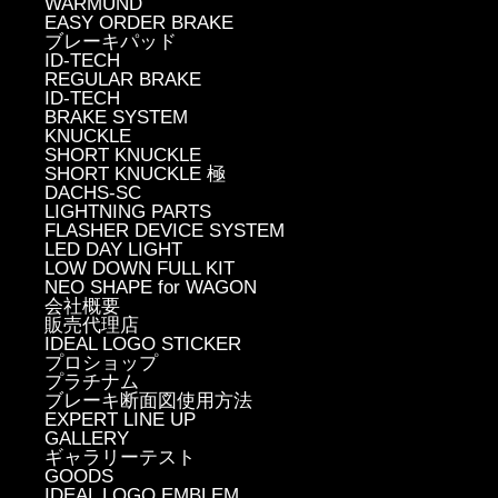
WARMUND
EASY ORDER BRAKE
ブレーキパッド
ID-TECH
REGULAR BRAKE
ID-TECH
BRAKE SYSTEM
KNUCKLE
SHORT KNUCKLE
SHORT KNUCKLE 極
DACHS-SC
LIGHTNING PARTS
FLASHER DEVICE SYSTEM
LED DAY LIGHT
LOW DOWN FULL KIT
NEO SHAPE for WAGON
会社概要
販売代理店
IDEAL LOGO STICKER
プロショップ
プラチナム
ブレーキ断面図使用方法
EXPERT LINE UP
GALLERY
ギャラリーテスト
GOODS
IDEAL LOGO EMBLEM