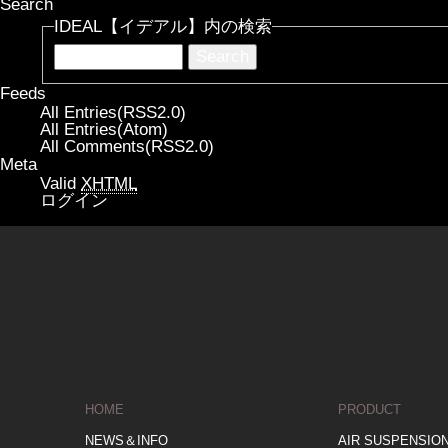
Search
IDEAL【イデアル】内の検索
Feeds
All Entries(RSS2.0)
All Entries(Atom)
All Comments(RSS2.0)
Meta
Valid
XHTML
ログイン
HOME
PRODUCT
NEWS＆INFO
AIR SUSPENSIO