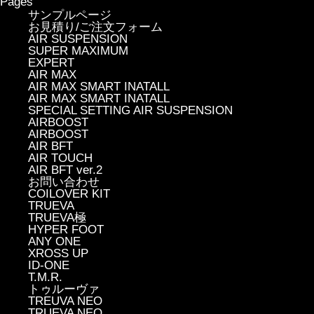
Pages
サンプルページ
お見積り/ご注文フォーム
AIR SUSPENSION
SUPER MAXIMUM
EXPERT
AIR MAX
AIR MAX SMART INATALL
AIR MAX SMART INATALL
SPECIAL SETTING AIR SUSPENSION
AIRBOOST
AIRBOOST
AIR BFT
AIR TOUCH
AIR BFT ver.2
お問い合わせ
COILOVER KIT
TRUEVA
TRUEVA極
HYPER FOOT
ANY ONE
XROSS UP
ID-ONE
T.M.R.
トゥルーヴァ
TREUVA NEO
TRUEVA NEO