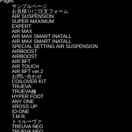
Pages
サンプルページ
お見積り/ご注文フォーム
AIR SUSPENSION
SUPER MAXIMUM
EXPERT
AIR MAX
AIR MAX SMART INATALL
AIR MAX SMART INATALL
SPECIAL SETTING AIR SUSPENSION
AIRBOOST
AIRBOOST
AIR BFT
AIR TOUCH
AIR BFT ver.2
お問い合わせ
COILOVER KIT
TRUEVA
TRUEVA極
HYPER FOOT
ANY ONE
XROSS UP
ID-ONE
T.M.R.
トゥルーヴァ
TREUVA NEO
TRUEVA NEO