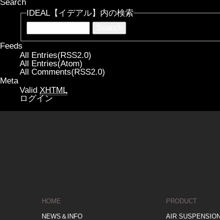
Search
IDEAL【イデアル】内の検索
Feeds
All Entries(RSS2.0)
All Entries(Atom)
All Comments(RSS2.0)
Meta
Valid
XHTML
ログイン
HOME
PRODUCT
NEWS＆INFO
AIR SUSPENSIO