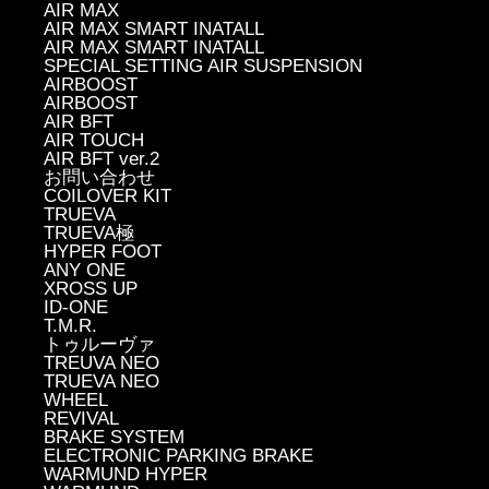
AIR MAX
AIR MAX SMART INATALL
AIR MAX SMART INATALL
SPECIAL SETTING AIR SUSPENSION
AIRBOOST
AIRBOOST
AIR BFT
AIR TOUCH
AIR BFT ver.2
お問い合わせ
COILOVER KIT
TRUEVA
TRUEVA極
HYPER FOOT
ANY ONE
XROSS UP
ID-ONE
T.M.R.
トゥルーヴァ
TREUVA NEO
TRUEVA NEO
WHEEL
REVIVAL
BRAKE SYSTEM
ELECTRONIC PARKING BRAKE
WARMUND HYPER