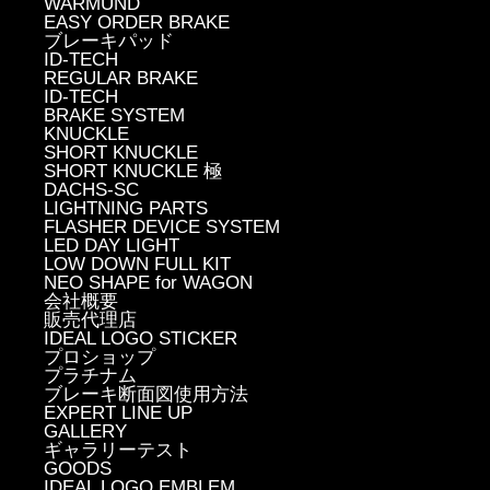
WARMUND
EASY ORDER BRAKE
ブレーキパッド
ID-TECH
REGULAR BRAKE
ID-TECH
BRAKE SYSTEM
KNUCKLE
SHORT KNUCKLE
SHORT KNUCKLE 極
DACHS-SC
LIGHTNING PARTS
FLASHER DEVICE SYSTEM
LED DAY LIGHT
LOW DOWN FULL KIT
NEO SHAPE for WAGON
会社概要
販売代理店
IDEAL LOGO STICKER
プロショップ
プラチナム
ブレーキ断面図使用方法
EXPERT LINE UP
GALLERY
ギャラリーテスト
GOODS
IDEAL LOGO EMBLEM