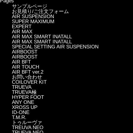
Pages
サンプルページ
お見積り/ご注文フォーム
AIR SUSPENSION
SUPER MAXIMUM
EXPERT
AIR MAX
AIR MAX SMART INATALL
AIR MAX SMART INATALL
SPECIAL SETTING AIR SUSPENSION
AIRBOOST
AIRBOOST
AIR BFT
AIR TOUCH
AIR BFT ver.2
お問い合わせ
COILOVER KIT
TRUEVA
TRUEVA極
HYPER FOOT
ANY ONE
XROSS UP
ID-ONE
T.M.R.
トゥルーヴァ
TREUVA NEO
TRUEVA NEO