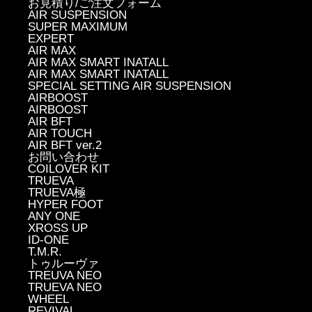
お見積り/ご注文フォーム
AIR SUSPENSION
SUPER MAXIMUM
EXPERT
AIR MAX
AIR MAX SMART INATALL
AIR MAX SMART INATALL
SPECIAL SETTING AIR SUSPENSION
AIRBOOST
AIRBOOST
AIR BFT
AIR TOUCH
AIR BFT ver.2
お問い合わせ
COILOVER KIT
TRUEVA
TRUEVA極
HYPER FOOT
ANY ONE
XROSS UP
ID-ONE
T.M.R.
トゥルーヴァ
TREUVA NEO
TRUEVA NEO
WHEEL
REVIVAL