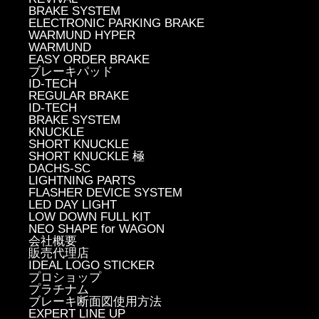
BRAKE SYSTEM
ELECTRONIC PARKING BRAKE
WARMUND HYPER
WARMUND
EASY ORDER BRAKE
ブレーキパッド
ID-TECH
REGULAR BRAKE
ID-TECH
BRAKE SYSTEM
KNUCKLE
SHORT KNUCKLE
SHORT KNUCKLE 極
DACHS-SC
LIGHTNING PARTS
FLASHER DEVICE SYSTEM
LED DAY LIGHT
LOW DOWN FULL KIT
NEO SHAPE for WAGON
会社概要
販売代理店
IDEAL LOGO STICKER
プロショップ
プラチナム
ブレーキ断面図使用方法
EXPERT LINE UP